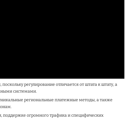
поскольку регулирование отличается от штата к штату, а
жными системами.
уникальные региональные платежные методы, а также
конам.
и, поддержке огромного трафика и специфических