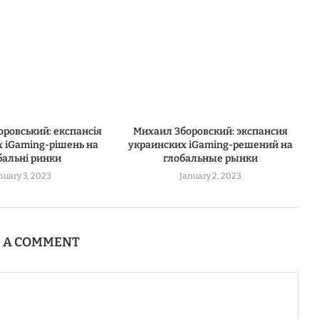
ровський: експансія
Михаил Зборовский: экспансия
х iGaming-рішень на
украинских iGaming-решений на
бальні ринки
глобальные рынки
nuary 3, 2023
January 2, 2023
E A COMMENT