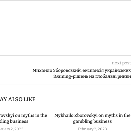
next post
Михайло Зборовський: експансія українських
iGaming-рішень на глобальні ринки
AY ALSO LIKE
ovskyi on myths in the
Mykhailo Zborovskyi on myths in the
ling business
gambling business
ruary 2, 2023
February 2, 2023