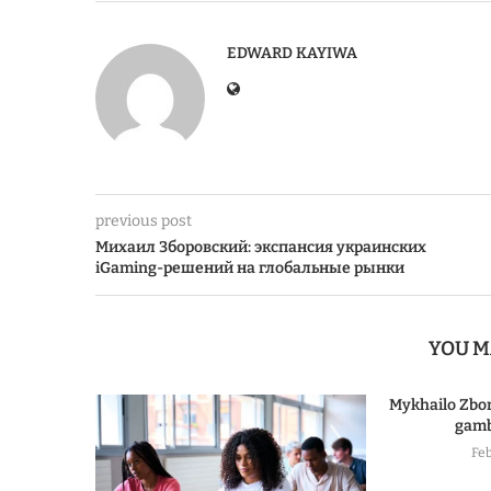
EDWARD KAYIWA
previous post
Михаил Зборовский: экспансия украинских
iGaming-решений на глобальные рынки
YOU M
Mykhailo Zbor
gamb
Feb