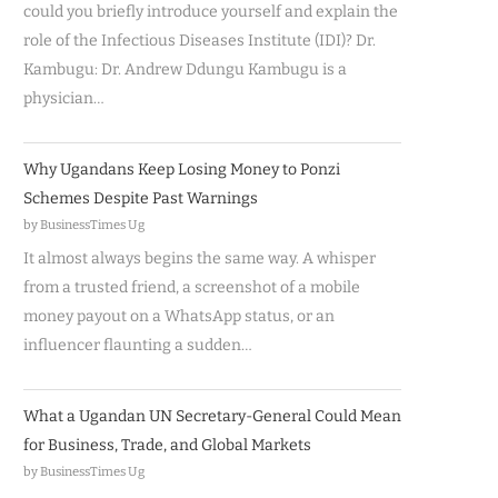
could you briefly introduce yourself and explain the
role of the Infectious Diseases Institute (IDI)? Dr.
Kambugu: Dr. Andrew Ddungu Kambugu is a
physician…
Why Ugandans Keep Losing Money to Ponzi
Schemes Despite Past Warnings
by BusinessTimes Ug
It almost always begins the same way. A whisper
from a trusted friend, a screenshot of a mobile
money payout on a WhatsApp status, or an
influencer flaunting a sudden…
What a Ugandan UN Secretary-General Could Mean
for Business, Trade, and Global Markets
by BusinessTimes Ug