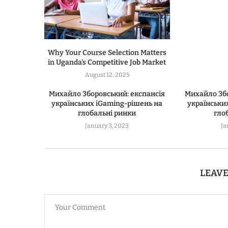
Why Your Course Selection Matters
in Uganda’s Competitive Job Market
August 12, 2025
Михайло Зборовський: експансія
Михайло Збо
українських iGaming-рішень на
українськи
глобальні ринки
гло
January 3, 2023
Ja
LEAV